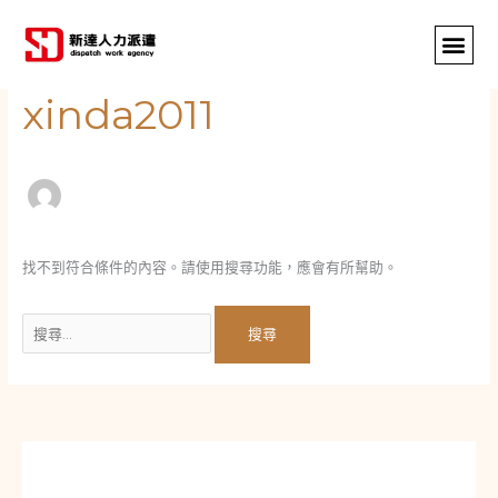
跳
搜
至
尋
主
關
要
鍵
xinda2011
內
字:
容
找不到符合條件的內容。請使用搜尋功能，應會有所幫助。