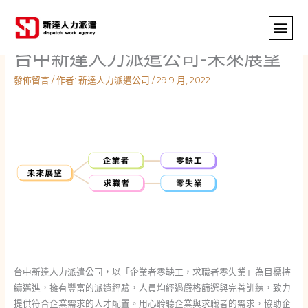
跳
至
主
台中新達人力派遣公司-未來展望
要
內
發佈留言
/ 作者:
新達人力派遣公司
/
29 9 月, 2022
容
台中新達人力派遣公司，以「企業者零缺工，求職者零失業」為目標持
續邁進，擁有豐富的派遣經驗，人員均經過嚴格篩選與完善訓練，致力
提供符合企業需求的人才配置。用心聆聽企業與求職者的需求，協助企