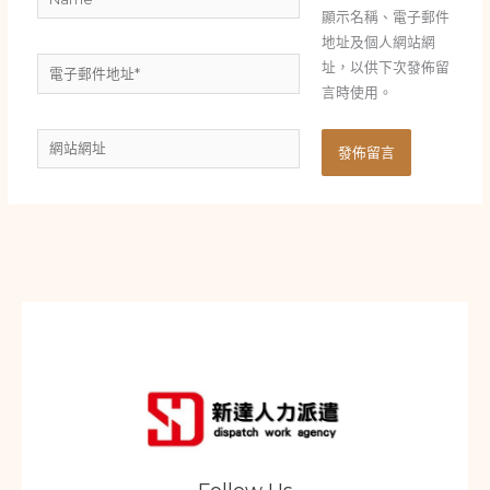
顯示名稱、電子郵件
地址及個人網站網
電
址，以供下次發佈留
子
言時使用。
郵
網
件
站
地
網
址
址
*