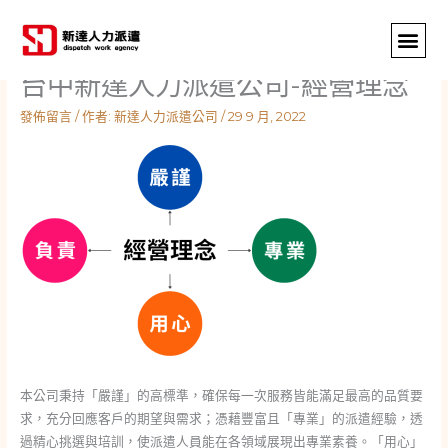
跳
至
主
台中新達人力派遣公司-經營理念
要
內
發佈留言
/ 作者:
新達人力派遣公司
/
29 9 月, 2022
容
本公司秉持「嚴謹」的高標準，確保每一次服務皆能滿足最高的品質要
求，充分回應客戶的期望與需求；憑藉豐富且「專業」的派遣經驗，透
過精心挑選與培訓，使派遣人員能在各領域展現出專業素養。「用心」