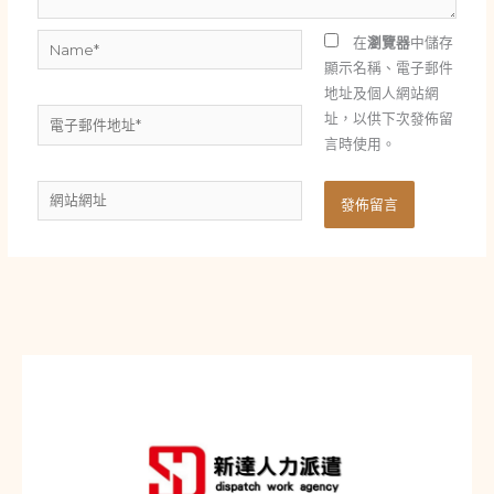
Name*
在
瀏覽器
中儲存
顯示名稱、電子郵件
地址及個人網站網
電
址，以供下次發佈留
子
言時使用。
郵
網
件
站
地
網
址
址
*