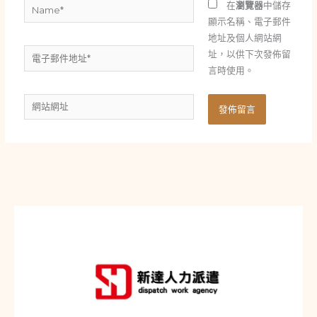
Name*
在
瀏覽器
中儲存
顯示名稱、電子郵件
地址及個人網站網
電
址，以供下次發佈留
子
言時使用。
郵
網
件
站
地
網
址
址
*