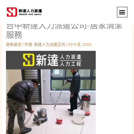
跳
至
主
台中新達人力派遣公司-居家清潔
要
內
服務
容
發佈留言
/ 作者:
新達人力派遣公司
/
29 9 月, 2022