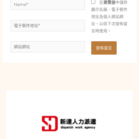
Name*
在
瀏覽器
中儲存
顯示名稱、電子郵件
地址及個人網站網
電
址，以供下次發佈留
子
言時使用。
郵
網
件
站
地
網
址
址
*