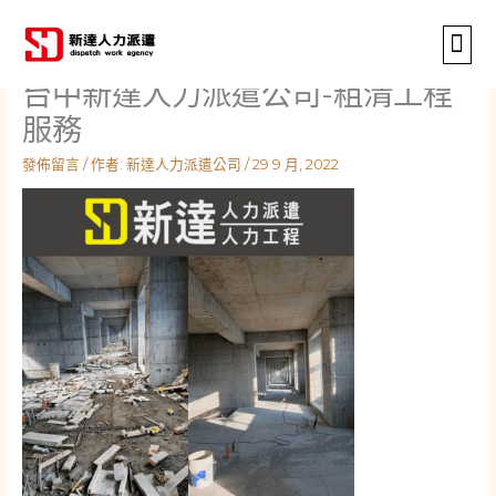
跳
至
主
台中新達人力派遣公司-粗清工程
要
關於我們
服務項目
服務實績
服務據點
最新消息
線上申請
內
服務
容
發佈留言
/ 作者:
新達人力派遣公司
/
29 9 月, 2022