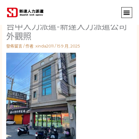
跳
至
主
台中人力派遣-新達人力派遣公司
要
內
外觀照
容
發佈留言
/ 作者:
xinda2011
/
15 9 月, 2025