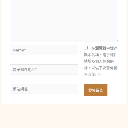
Name*
在
瀏覽器
中儲存
顯示名稱、電子郵件
地址及個人網站網
電
址，以供下次發佈留
子
言時使用。
郵
網
件
站
地
網
址
址
*