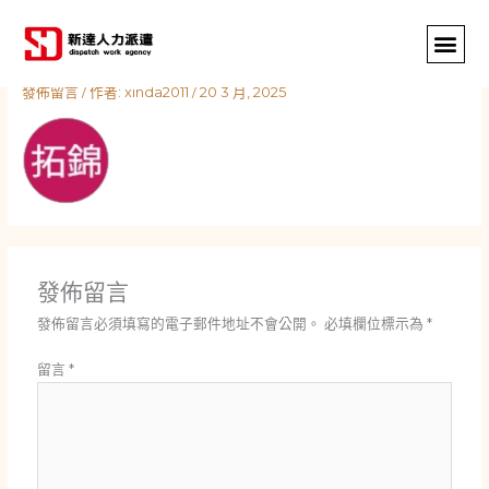
跳
至
主
要
發佈留言
/ 作者:
xinda2011
/
20 3 月, 2025
內
容
發佈留言
發佈留言必須填寫的電子郵件地址不會公開。
必填欄位標示為
*
留言
*