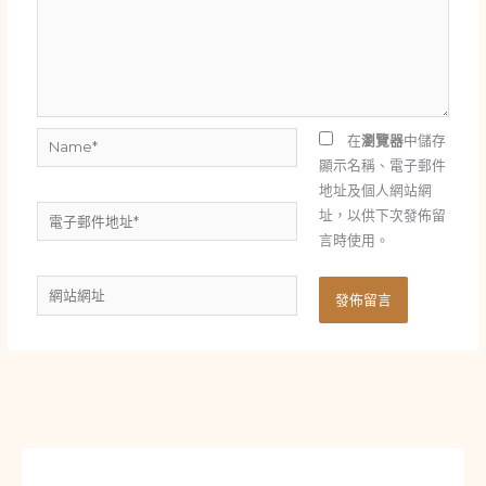
Name*
在
瀏覽器
中儲存
顯示名稱、電子郵件
地址及個人網站網
電
址，以供下次發佈留
子
言時使用。
郵
網
件
站
地
網
址
址
*