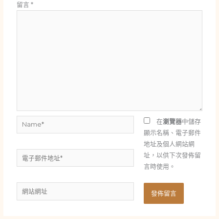
留言
*
Name*
在
瀏覽器
中儲存
顯示名稱、電子郵件
地址及個人網站網
電
址，以供下次發佈留
子
言時使用。
郵
網
件
站
地
網
址