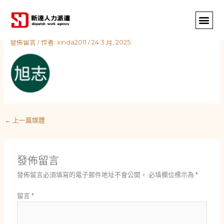
跳
至
主
要
發佈留言
/ 作者:
xinda2011
/
24 3 月, 2025
內
容
←
上一篇媒體
發佈留言
發佈留言必須填寫的電子郵件地址不會公開。
必填欄位標示為
*
留言
*