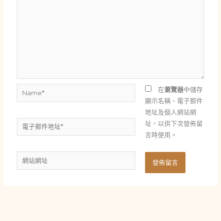
Name*
在
瀏覽器
中儲存
顯示名稱、電子郵件
地址及個人網站網
電
址，以供下次發佈留
子
言時使用。
郵
網
件
站
地
網
址
址
*