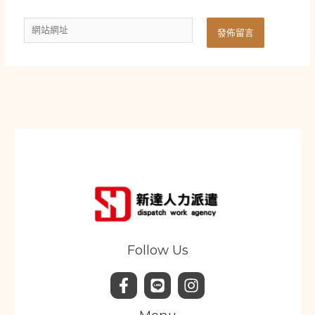
郵
網
件
站
地
網
址
址
*
Follow Us