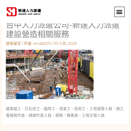
跳
至
主
台中人力派遣公司-新達人力派遣
要
內
建設營造相關服務
容
發佈留言
/ 作者:
xinda2011
/
30 5 月, 2025
建築粗工、打石技工、臨時工、清潔工、技術工、工地通管人員、施工
電梯操作員、碼頭作業人員、舉牌／傳單員、工地交管人員