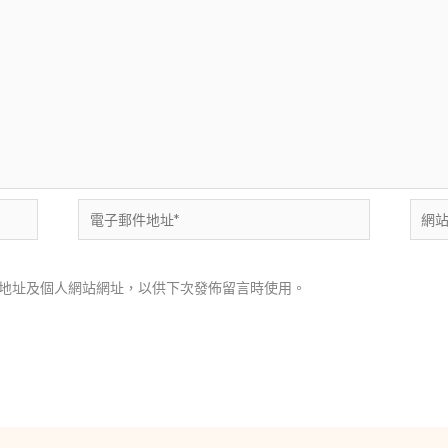
電
網
子
站
郵
網
地址及個人網站網址，以供下次發佈留言時使用。
件
址
地
址
*