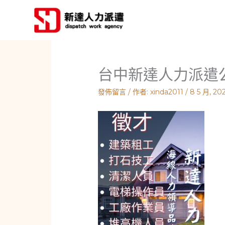
跳
至
主
要
內
台中新達人力派遣
容
發佈留言
/ 作者:
xinda2011
/
8 5 月, 20