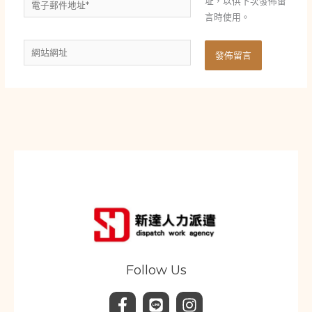
址，以供下次發佈留
子
言時使用。
郵
網
件
站
地
網
址
址
*
Follow Us