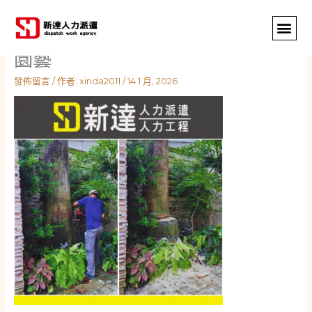
跳
至
主
園藝
要
內
發佈留言
/ 作者:
xinda2011
/
14 1 月, 2026
容